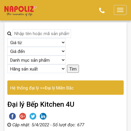
T
o
g
g
l
e
n
a
v
i
g
Hệ thống đại lý
>>
Đại lý Miền Bắc
a
t
Đại lý Bếp Kitchen 4U
i
o
n
Cập nhật: 5/4/2022 - Số lượt đọc: 677