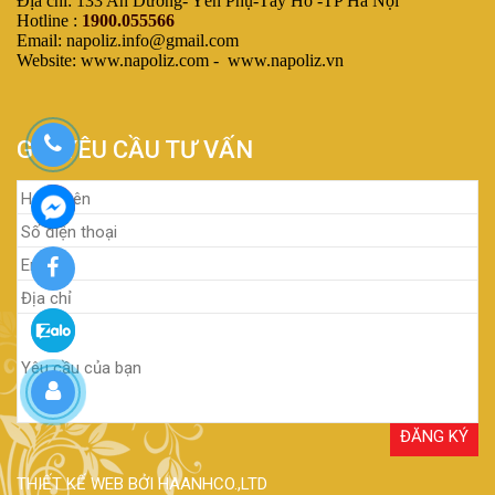
Địa chỉ: 133 An Dương- Yên Phụ-Tây Hồ -TP Hà Nội
Hotline :
1900.055566
Email: napoliz.info@gmail.com
Website: www.napoliz.com - www.napoliz.vn
GỬI YÊU CẦU TƯ VẤN
THIẾT KẾ WEB BỞI HAANHCO.,LTD