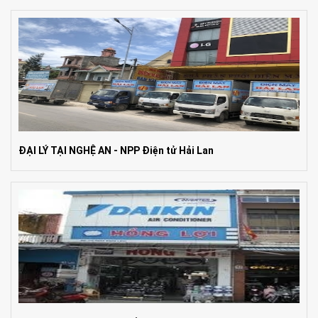
ĐẠI LÝ TẠI NGHỆ AN - NPP Điện tử Hải Lan