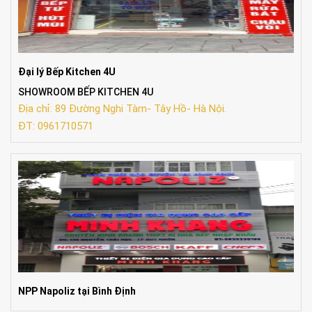
Đại lý Bếp Kitchen 4U
SHOWROOM BẾP KITCHEN 4U
Địa chỉ: 89 Đường Nghi Tàm- Tây Hồ- Hà Nội.
ĐT: 0961710571
NPP Napoliz tại Bình Định