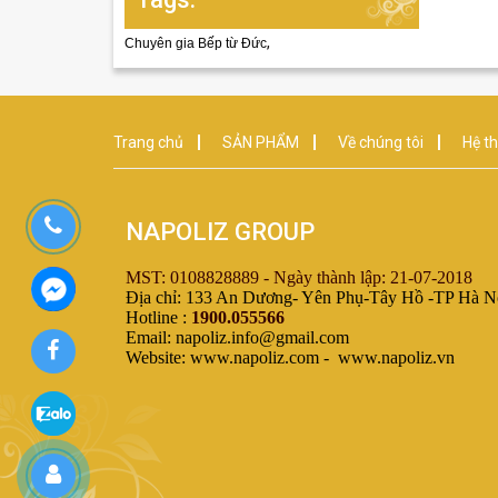
,
Chuyên gia Bếp từ Đức
Trang chủ
SẢN PHẨM
Về chúng tôi
Hệ th
NAPOLIZ GROUP
MST: 0108828889 - Ngày thành lập: 21-07-2018
Địa chỉ: 133 An Dương- Yên Phụ-Tây Hồ -TP Hà N
Hotline :
1900.055566
Email: napoliz.info@gmail.com
Website: www.napoliz.com - www.napoliz.vn