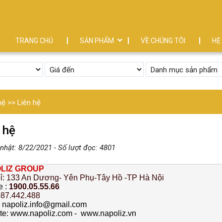
TRANG CHỦ
SẢN PHẨM
VỀ CHÚNG TÔI
HỆ
hệ >> Liên hệ
 hệ
nhật: 8/22/2021 - Số lượt đọc: 4801
LIZ GROUP
hỉ: 133 An Dương- Yên Phụ-Tây Hồ -TP Hà Nội
 : 
1900.05.55.66
987.442.488
: napoliz.info@gmail.com
te: www.napoliz.com -  www.napoliz.vn