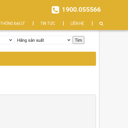
1900.055566
 THỐNG ĐẠI LÝ
TIN TỨC
LIÊN HỆ