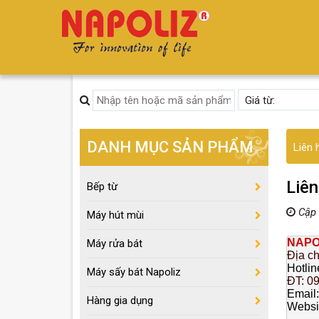
DANH MỤC SẢN PHẨM
Liên 
Liên
Bếp từ
Cập 
Máy hút mùi
NAPO
Máy rửa bát
Địa c
Hotline
Máy sấy bát Napoliz
ĐT: 0
Email
Hàng gia dụng
Websi