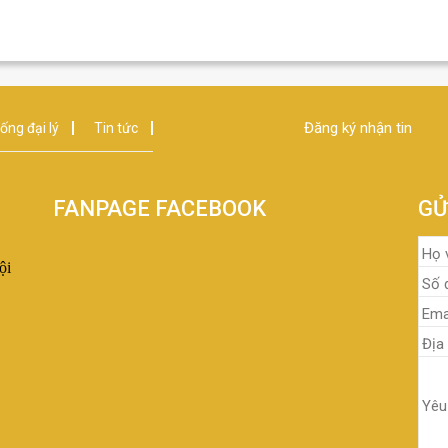
Đăng ký nhận tin
ống đại lý
Tin tức
FANPAGE FACEBOOK
GỬ
ội