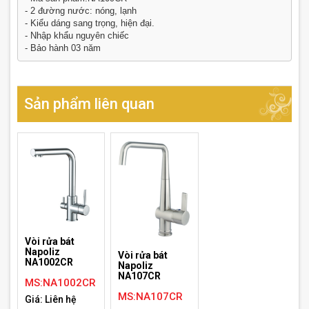
- 2 đường nước: nóng, lạnh
- Kiểu dáng sang trọng, hiện đại.
- Nhập khẩu nguyên chiếc
- Bảo hành 03 năm
Sản phẩm liên quan
Vòi rửa bát
Napoliz
Vòi rửa bát
NA1002CR
Napoliz
NA107CR
MS:NA1002CR
MS:NA107CR
Giá: Liên hệ