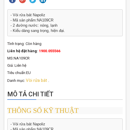
- Vòi rửa bát Napoliz
- Mã sản phẩm:NA109CR
- 2 đường nước: nóng, lạnh
- Kiểu dáng sang trọng, hiện đại.
Tình trạng:
Còn hàng
Liên hệ đặt hàng:
1900.055566
MS:NA109CR
Giá: Liên hệ
Tiêu chuẩn:EU
Vòi rửa bát
Danh mục:
.
MÔ TẢ CHI TIẾT
THÔNG SỐ KỸ THUẬT
- Vòi rửa bát Napoliz
- Mã sản phẩm:NA109CR