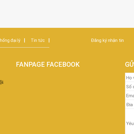
Đăng ký nhận tin
hống đại lý
Tin tức
FANPAGE FACEBOOK
GỬ
ội