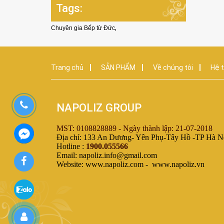
Tags:
,
Chuyên gia Bếp từ Đức
Trang chủ
SẢN PHẨM
Về chúng tôi
Hệ t
NAPOLIZ GROUP
MST: 0108828889 - Ngày thành lập: 21-07-2018
Địa chỉ: 133 An Dương- Yên Phụ-Tây Hồ -TP Hà N
Hotline :
1900.055566
Email: napoliz.info@gmail.com
Website: www.napoliz.com - www.napoliz.vn