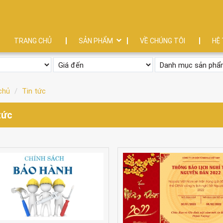
TRANG CHỦ
SẢN PHẨM
VỀ CHÚNG TÔI
HỆ 
chủ
Tin tức
tức