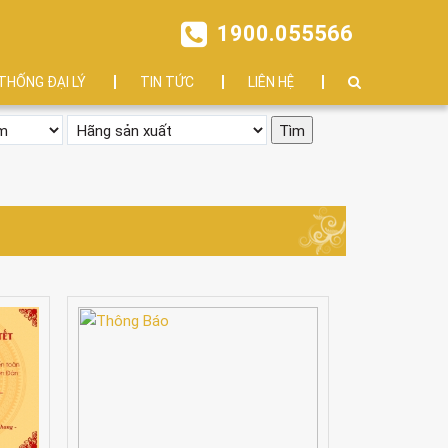
1900.055566
THỐNG ĐẠI LÝ
TIN TỨC
LIÊN HỆ