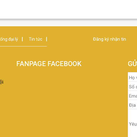
Đăng ký nhận tin
ống đại lý
Tin tức
FANPAGE FACEBOOK
GỬ
ội