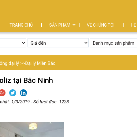
TRANG CHỦ
SẢN PHẨM
VỀ CHÚNG TÔI
HỆ
ống đại lý
>>
Đại lý Miền Bắc
liz tại Bắc Ninh
nhật: 1/3/2019 - Số lượt đọc: 1228