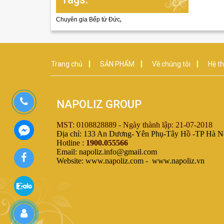
,
Chuyên gia Bếp từ Đức
Trang chủ
SẢN PHẨM
Về chúng tôi
Hệ th
NAPOLIZ GROUP
MST: 0108828889 - Ngày thành lập: 21-07-2018
Địa chỉ: 133 An Dương- Yên Phụ-Tây Hồ -TP Hà N
Hotline :
1900.055566
Email: napoliz.info@gmail.com
Website: www.napoliz.com - www.napoliz.vn