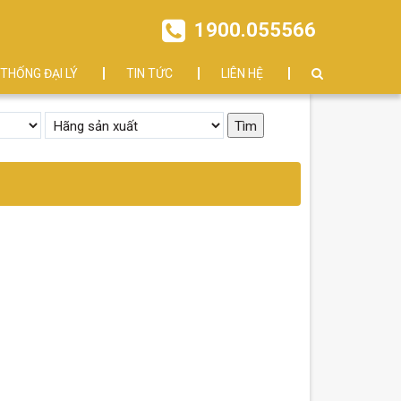
1900.055566
 THỐNG ĐẠI LÝ
TIN TỨC
LIÊN HỆ